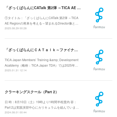
「ざっくばらんにCATalk 第2弾 ～TICA AE Regionの将来を考える～望まれるDirector像とは？(9月8日更新）
①タイトル：「ざっくばらんにCATalk 第2弾 ～TICA
AE Regionの将来を考える～望まれるDirector像と…
2025.08.29 00:28
「ざっくばらんにＣＡＴａｌｋ～ファイナル要件の緩和／スタンダードとショーのあり方など意見交換～
TICA Japan Members’ Training &amp; Development
Acatdemy（略称：TICA Japan TDA）では2025年…
2025.01.31 12:14
クラーキングスクール（Part 2）
日 時：8月10日（土）19時より1時間半程度内 容：
Part 2は実践演習中心にカリキュラムを組んでいま…
2024.08.01 00:44