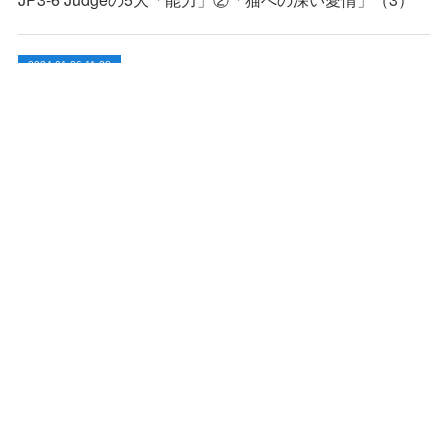
2024.01.06 11:28
JP3-5 Judgeの5大「能力」②「猫への深い愛情」（2）
2024.01.03 10:33
JP3-4 Judgeの5大「能力」②「猫への深い愛情」（1）
2023.12.27 01:48
「How & What to Do」セミナーのお知らせ
2023.09.27 06:54
Toyger（TG）ブリードセミナーのお知らせ